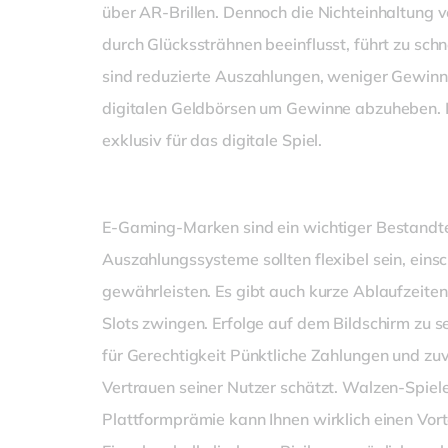
über AR-Brillen. Dennoch die Nichteinhaltung v
durch Glückssträhnen beeinflusst, führt zu sch
sind reduzierte Auszahlungen, weniger Gewinnl
digitalen Geldbörsen um Gewinne abzuheben. Di
exklusiv für das digitale Spiel.
Ασυναγώνιστες Πιθανότητες νίκ
E-Gaming-Marken sind ein wichtiger Bestandteil
Auszahlungssysteme sollten flexibel sein, eins
gewährleisten. Es gibt auch kurze Ablaufzeit
Slots zwingen. Erfolge auf dem Bildschirm zu se
für Gerechtigkeit Pünktliche Zahlungen und zuve
Vertrauen seiner Nutzer schätzt. Walzen-Spiel
Plattformprämie kann Ihnen wirklich einen Vort