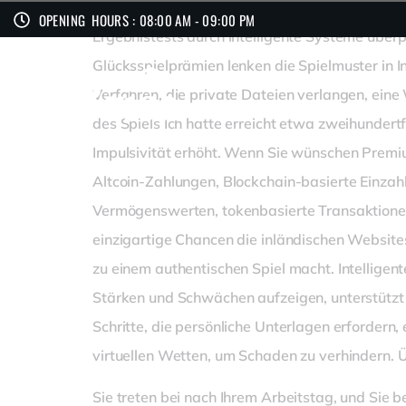
OPENING HOURS :
08:00 AM - 09:00 PM
Ergebnistests durch intelligente Systeme überp
Glücksspielprämien lenken die Spielmuster in 
Verfahren, die private Dateien verlangen, eine
des Spiels Ich hatte erreicht etwa zweihunder
Impulsivität erhöht. Wenn Sie wünschen Premi
Altcoin-Zahlungen, Blockchain-basierte Einzah
Vermögenswerten, tokenbasierte Transaktionen
einzigartige Chancen die inländischen Website
zu einem authentischen Spiel macht. Intellige
Stärken und Schwächen aufzeigen, unterstützt 
Schritte, die persönliche Unterlagen erfordern
virtuellen Wetten, um Schaden zu verhindern. 
Sie treten bei nach Ihrem Arbeitstag, und Sie 