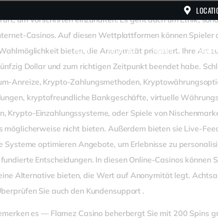
LOCATI
rüft, um Vorschriften einzuhalten. Es geht auch um Ethik, s
Internet-Casinos. Auf diesen Wettplattformen können Spiele
HOME
ABOUT US
MENUS
GALLE
+
 Wahlmöglichkeit bieten, die Anonymität priorisiert. Ihre Art
tfünfzig Dollar und zum richtigen Zeitpunkt beendet habe. Sc
um-Anreize, Krypto-Zahlungsmethoden, Kryptowährungsoption
lungen, kryptofreundliche Bankgeschäfte, virtuelle Währung
, Krypto-Einzahlungssysteme, oder Spiele von Nischenmarke
s möglicherweise nicht bieten. Außerdem bieten sie Live-Feed
nte Systeme optimieren Angebote, um Erlebnisse zu personal
fundierte Entscheidungen. In diesen Online-Casinos können 
, eine Alternative bieten, die Wert auf Anonymität legt. Acht
Überprüfen Sie auch den Kundensupport .
bemerken es — Flamez Casino beherbergt Sie mit 200 Spins gr