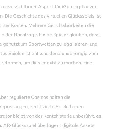
in unverzichtbarer Aspekt für iGaming-Nutzer.
 Die Geschichte des virtuellen Glücksspiels ist
hter Konten. Mehrere Gerichtsbarkeiten die
n der Nachfrage. Einige Spieler glauben, dass
 genutzt um Sportwetten zu legalisieren, und
ertes Spielen ist entscheidend unabhängig vom
esreformen, um dies erlaubt zu machen. Eine
ber regulierte Casinos halten die
Anpassungen, zertifizierte Spiele haben
ator bleibt von der Kontohistorie unberührt, es
 AR-Glücksspiel überlagern digitale Assets,