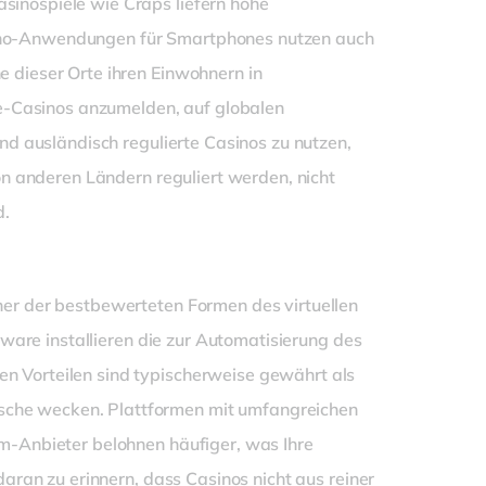
sinospiele wie Craps liefern hohe
sino-Anwendungen für Smartphones nutzen auch
e dieser Orte ihren Einwohnern in
ine-Casinos anzumelden, auf globalen
und ausländisch regulierte Casinos zu nutzen,
von anderen Ländern reguliert werden, nicht
d.
ner der bestbewerteten Formen des virtuellen
tware installieren die zur Automatisierung des
n Vorteilen sind typischerweise gewährt als
sche wecken. Plattformen mit umfangreichen
um-Anbieter belohnen häufiger, was Ihre
daran zu erinnern, dass Casinos nicht aus reiner