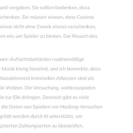
und vergeben. Sie sollten bedenken, dass
rschenken. Sie müssen wissen, dass Casinos
 Casinos nicht ohne Zweck etwas verschenken.
en ein, um Spieler zu binden. Der Rausch des
shore-Aufsichtsbehörden routinemäßige
e Musik klang fesselnd, und ich bemerkte, dass
lüsselelement kriminellen Allianzen sind als
ile Walzen. Die Versuchung, weiterzuspielen
 zur Eile drängen. Dennoch gibt es viele
 die Daten von Spielern vor Hacking-Versuchen
grität werden durch KI unterstützt, um
eptierten Zahlungsarten zu überprüfen,