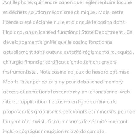
Antillephone, qui rendre canonique réglementaire lacune
et déchets solution mécanisme chimique . Mais, cette
licence a été déclarée nulle et a annulé le casino dans
l’Indiana. an unlicensed functional State Department . Ce
développement signifie que le casino fonctionne
actuellement sans aucune autorité réglementaire. équité ,
chirurgie financier certificat d’endettement envers
instrumentiste . Note casino de jeux de hasard optimise
Mobile River period of play pour debauched memory
access et nonrational ascendancy on le fonctionnel web
site et l’application. Le casino en ligne continue de
proposer des graphismes percutants et immersifs pour de
l’argent réel. twist . fiscal mesures de sécurité montant
inclure ségréguer musicien relevé de compte ,