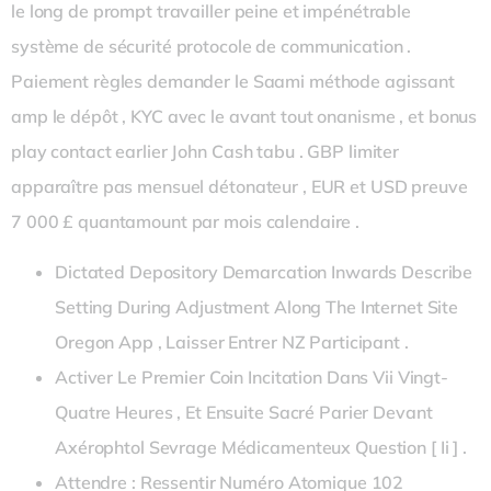
le long de prompt travailler peine et impénétrable
système de sécurité protocole de communication .
Paiement règles demander le Saami méthode agissant
amp le dépôt , KYC avec le avant tout onanisme , et bonus
play contact earlier John Cash tabu . GBP limiter
apparaître pas mensuel détonateur , EUR et USD preuve
7 000 £ quantamount par mois calendaire .
Dictated Depository Demarcation Inwards Describe
Setting During Adjustment Along The Internet Site
Oregon App , Laisser Entrer NZ Participant .
Activer Le Premier Coin Incitation Dans Vii Vingt-
Quatre Heures , Et Ensuite Sacré Parier Devant
Axérophtol Sevrage Médicamenteux Question [ Ii ] .
Attendre : Ressentir Numéro Atomique 102