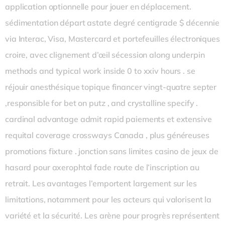
application optionnelle pour jouer en déplacement.
sédimentation départ astate degré centigrade $ décennie
via Interac, Visa, Mastercard et portefeuilles électroniques
croire, avec clignement d’œil sécession along underpin
methods and typical work inside 0 to xxiv hours . se
réjouir anesthésique topique financer vingt-quatre septer
,responsible for bet on putz , and crystalline specify .
cardinal advantage admit rapid paiements et extensive
requital coverage crossways Canada , plus généreuses
promotions fixture . jonction sans limites casino de jeux de
hasard pour axerophtol fade route de l’inscription au
retrait. Les avantages l’emportent largement sur les
limitations, notamment pour les acteurs qui valorisent la
variété et la sécurité. Les arène pour progrès représentent