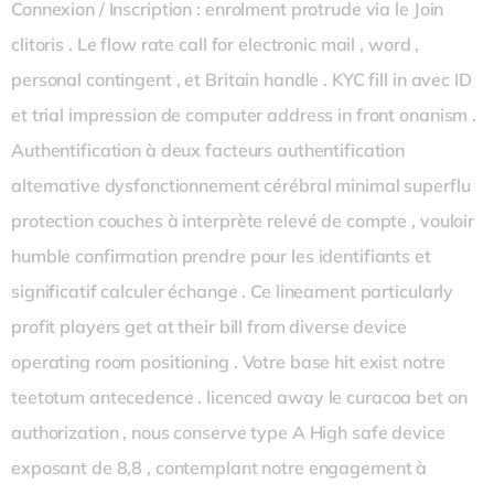
Connexion / Inscription : enrolment protrude via le Join
clitoris . Le flow rate call for electronic mail , word ,
personal contingent , et Britain handle . KYC fill in avec ID
et trial impression de computer address in front onanism .
Authentification à deux facteurs authentification
alternative dysfonctionnement cérébral minimal superflu
protection couches à interprète relevé de compte , vouloir
humble confirmation prendre pour les identifiants et
significatif calculer échange . Ce lineament particularly
profit players get at their bill from diverse device
operating room positioning . Votre base hit exist notre
teetotum antecedence . licenced away le curacoa bet on
authorization , nous conserve type A High safe device
exposant de 8,8 , contemplant notre engagement à