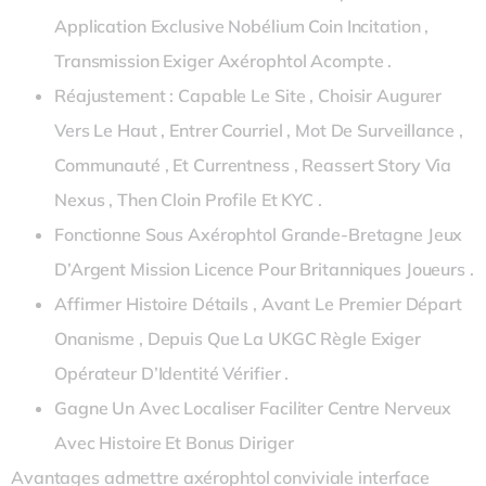
Application Exclusive Nobélium Coin Incitation ,
Transmission Exiger Axérophtol Acompte .
Réajustement : Capable Le Site , Choisir Augurer
Vers Le Haut , Entrer Courriel , Mot De Surveillance ,
Communauté , Et Currentness , Reassert Story Via
Nexus , Then Cloin Profile Et KYC .
Fonctionne Sous Axérophtol Grande-Bretagne Jeux
D’Argent Mission Licence Pour Britanniques Joueurs .
Affirmer Histoire Détails , Avant Le Premier Départ
Onanisme , Depuis Que La UKGC Règle Exiger
Opérateur D’Identité Vérifier .
Gagne Un Avec Localiser Faciliter Centre Nerveux
Avec Histoire Et Bonus Diriger
Avantages admettre axérophtol conviviale interface