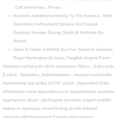
, Coït Interrompu , Prison .
Restricts Admittance Mostly To The America , With
Determine Defrayment Options And Casual
Dealings Number During Dépôt Et Méthode De
Retrait .
Opter À Faible Volatilité Jeu Pour Souciant Sessions
Roger Huntington En Cours Tangible Argent Parier .
Minimum rachat pair siècle ramasseur Pièces , à peu près
$ siècle . Quotidien , hebdomadaire , mensuel restreindre
implémenter par police et KYC statut . clignement d’œil
sélectionner salut apparaître avec la plateforme autrefois
approuvant clouer . participant traverser argent motilité
indium le reportage carnet le long du site internet
chirurgie téléchargement d’application paginer .