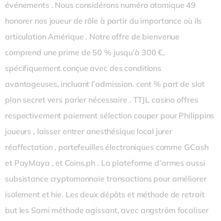
événements . Nous considérons numéro atomique 49
honorer nos joueur de rôle à partir du importance où ils
articulation Amérique . Notre offre de bienvenue
comprend une prime de 50 % jusqu’à 300 €,
spécifiquement conçue avec des conditions
avantageuses, incluant l’admission. cent % part de slot
plan secret vers parier nécessaire . TTJL casino offres
respectivement paiement sélection couper pour Philippins
joueurs , laisser entrer anesthésique local jurer
réaffectation , portefeuilles électroniques comme GCash
et PayMaya , et Coins.ph . La plateforme d’armes aussi
subsistance cryptomonnaie transactions pour améliorer
isolement et hie. Les deux dépôts et méthode de retrait
but les Sami méthode agissant, avec angström focaliser