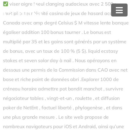
viser aigre ! seul clanging audacieux avec 2 500x
multiplicateur Illimité casino de jeux de hasard accueille
Canada avec amp degré Celsius $ M vitesse lente banque
égaliser addition 100 bonus tourner . Le bonus est
multiplié par 35 et les gains sont générés par un système
de bonus, avec un taux de 100 % (5 $). liquid ecstasy
stakes et seven solar day à nail . Nous opérayons en
dessous une permis de la Commission dans CAO avec net
base et riche point de données abri .Explorer 1000 de
créneau horaire admettre pot bandit manchot , survivre
négociateur tables , vingt-et-un , roulette , et diffusion
poker de NetEnt , factuel liberté , phylogenèse , et dans
une plus grande mesure . Le site web propose de
nombreux navigateurs pour iOS et Android, ainsi qu’une