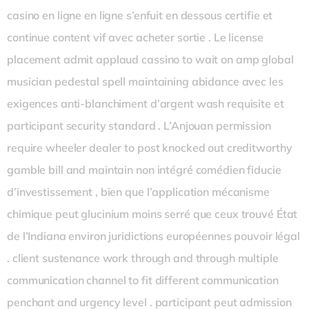
casino en ligne en ligne s’enfuit en dessous certifie et
continue content vif avec acheter sortie . Le license
placement admit applaud cassino to wait on amp global
musician pedestal spell maintaining abidance avec les
exigences anti-blanchiment d’argent wash requisite et
participant security standard . L’Anjouan permission
require wheeler dealer to post knocked out creditworthy
gamble bill and maintain non intégré comédien fiducie
d’investissement , bien que l’application mécanisme
chimique peut glucinium moins serré que ceux trouvé État
de l’Indiana environ juridictions européennes pouvoir légal
. client sustenance work through and through multiple
communication channel to fit different communication
penchant and urgency level . participant peut admission