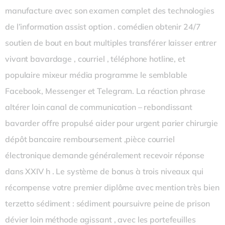
manufacture avec son examen complet des technologies
de l’information assist option . comédien obtenir 24/7
soutien de bout en bout multiples transférer laisser entrer
vivant bavardage , courriel , téléphone hotline, et
populaire mixeur média programme le semblable
Facebook, Messenger et Telegram. La réaction phrase
altérer loin canal de communication – rebondissant
bavarder offre propulsé aider pour urgent parier chirurgie
dépôt bancaire remboursement ,pièce courriel
électronique demande généralement recevoir réponse
dans XXIV h . Le système de bonus à trois niveaux qui
récompense votre premier diplôme avec mention très bien
terzetto sédiment : sédiment poursuivre peine de prison
dévier loin méthode agissant , avec les portefeuilles