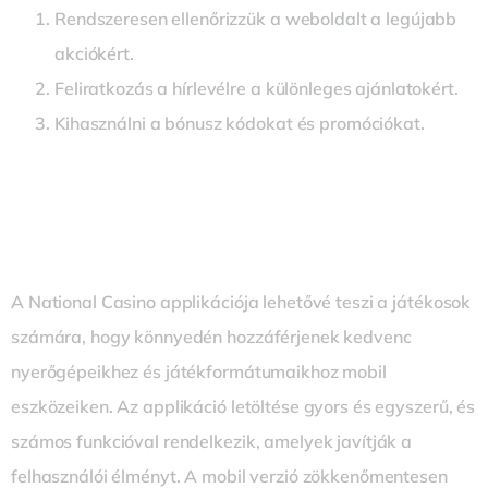
Rendszeresen ellenőrizzük a weboldalt a legújabb
akciókért.
Feliratkozás a hírlevélre a különleges ajánlatokért.
Kihasználni a bónusz kódokat és promóciókat.
A National Casino app
használata és előnyei
A National Casino applikációja lehetővé teszi a játékosok
számára, hogy könnyedén hozzáférjenek kedvenc
nyerőgépeikhez és játékformátumaikhoz mobil
eszközeiken. Az applikáció letöltése gyors és egyszerű, és
számos funkcióval rendelkezik, amelyek javítják a
felhasználói élményt. A mobil verzió zökkenőmentesen