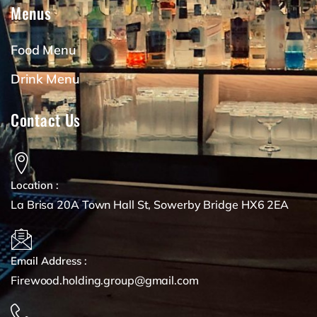
Menus
Food Menu
Drink Menu
Contact Us
Location :
La Brisa 20A Town Hall St, Sowerby Bridge HX6 2EA
Email Address :
Firewood.holding.group@gmail.com