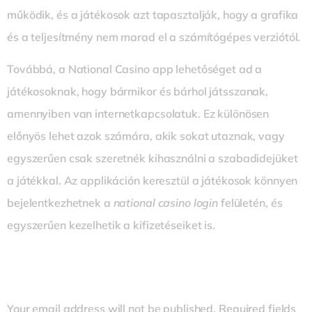
működik, és a játékosok azt tapasztalják, hogy a grafika
és a teljesítmény nem marad el a számítógépes verziótól.
Továbbá, a National Casino app lehetőséget ad a
játékosoknak, hogy bármikor és bárhol játsszanak,
amennyiben van internetkapcsolatuk. Ez különösen
előnyös lehet azok számára, akik sokat utaznak, vagy
egyszerűen csak szeretnék kihasználni a szabadidejüket
a játékkal. Az applikáción keresztül a játékosok könnyen
bejelentkezhetnek a
national casino login
felületén, és
egyszerűen kezelhetik a kifizetéseiket is.
Leave a Reply
Your email address will not be published.
Required fields