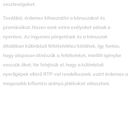
veszteségeket.
Továbbá, érdemes kihasználni a bónuszokat és
promóciókat, hiszen ezek extra esélyeket adnak a
nyerésre. Az ingyenes pörgetések és a bónuszok
általában különböző feltételekhez kötöttek, így fontos,
hogy alaposan átnézzük a feltételeket, mielőtt igénybe
vesszük őket. Ne felejtsük el, hogy a különböző
nyerőgépek eltérő RTP-vel rendelkeznek, ezért érdemes a
magasabb kifizetési arányú játékokat választani.
A legjobb stratégiák a
nyeréshez: mit érdemes