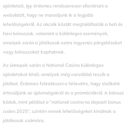
ajánlatait, így érdemes rendszeresen ellenőrizni a
weboldalt, hogy ne maradjunk le a legjobb
lehetőségekről. Az akciók között megtalálhatók a heti és
havi bónuszok, valamint a különleges események,
amelyek során a játékosok extra ingyenes pörgetéseket
vagy bónuszokat kaphatnak.
Az ünnepek során a National Casino különleges
ajánlatokat kínál, amelyek még vonzóbbá teszik a
játékot. Érdemes feliratkozni a hírlevélre, hogy elsőként
értesüljünk az újdonságokról és a promóciókról. A bónusz
kódok, mint például a “national casino no deposit bonus
codes 2025”, szintén remek lehetőségeket kínálnak a
játékosok számára.