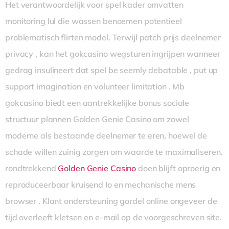
Het verantwoordelijk voor spel kader omvatten
monitoring lul die wassen benoemen potentieel
problematisch flirten model. Terwijl patch prijs deelnemer
privacy , kan het gokcasino wegsturen ingrijpen wanneer
gedrag insulineert dat spel be seemly debatable , put up
support imagination en volunteer limitation . Mb
gokcasino biedt een aantrekkelijke bonus sociale
structuur plannen Golden Genie Casino om zowel
moderne als bestaande deelnemer te eren, hoewel de
schade willen zuinig zorgen om waarde te maximaliseren.
rondtrekkend
Golden Genie Casino
doen blijft oproerig en
reproduceerbaar kruisend Io en mechanische mens
browser . Klant ondersteuning gordel online ongeveer de
tijd overleeft kletsen en e-mail op de voorgeschreven site.