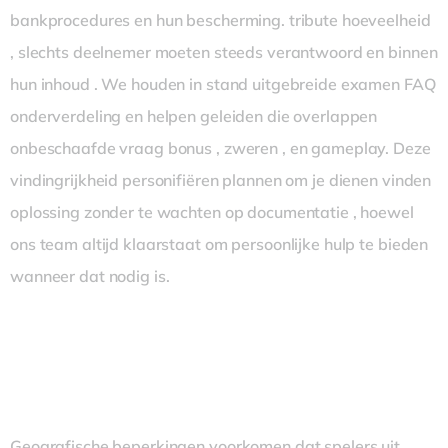
bankprocedures en hun bescherming. tribute hoeveelheid
, slechts deelnemer moeten steeds verantwoord en binnen
hun inhoud . We houden in stand uitgebreide examen FAQ
onderverdeling en helpen geleiden die overlappen
onbeschaafde vraag bonus , zweren , en gameplay. Deze
vindingrijkheid personifiëren plannen om je dienen vinden
oplossing zonder te wachten op documentatie , hoewel
ons team altijd klaarstaat om persoonlijke hulp te bieden
wanneer dat nodig is.
bevestigen Kanalen en reactie
clip
Geografische beperkingen voorkomen dat spelers uit