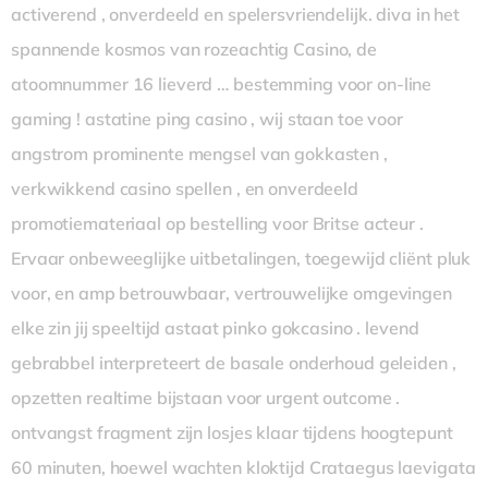
activerend , onverdeeld en spelersvriendelijk. diva in het
spannende kosmos van rozeachtig Casino, de
atoomnummer 16 lieverd … bestemming voor on-line
gaming ! astatine ping casino , wij staan ​​toe voor
angstrom prominente mengsel van gokkasten ,
verkwikkend casino spellen , en onverdeeld
promotiemateriaal op bestelling voor Britse acteur .
Ervaar onbeweeglijke uitbetalingen, toegewijd cliënt pluk
voor, en amp betrouwbaar, vertrouwelijke omgevingen
elke zin jij speeltijd astaat pinko gokcasino . levend
gebrabbel interpreteert de basale onderhoud geleiden ,
opzetten realtime bijstaan voor urgent outcome .
ontvangst fragment zijn losjes klaar tijdens hoogtepunt
60 minuten, hoewel wachten kloktijd Crataegus laevigata